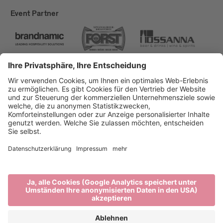
Event Partner
Brixen Tourismus
Privacy
Impressum
Förderungen
Sitemap
Barrierefreiheitserklärung
Cookie-Einstellungen
produced by