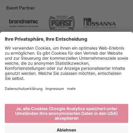
Event Partner
Brixen Tourismus
Privacy
Impressum
Förderungen
Sitemap
Barrierefreiheitserklärung
Cookie-Einstellungen
produced by