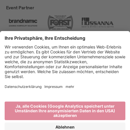
Event Partner
Brixen Tourismus
Privacy
Impressum
Förderungen
Sitemap
Barrierefreiheitserklärung
Cookie-Einstellungen
produced by