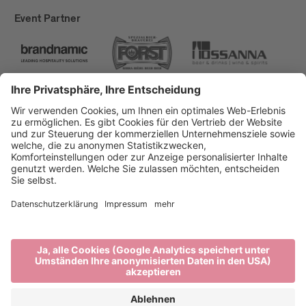
Event Partner
Brixen Tourismus
Privacy
Impressum
Förderungen
Sitemap
Barrierefreiheitserklärung
Cookie-Einstellungen
produced by