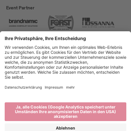
Event Partner
Brixen Tourismus
Privacy
Impressum
Förderungen
Sitemap
Barrierefreiheitserklärung
Cookie-Einstellungen
produced by