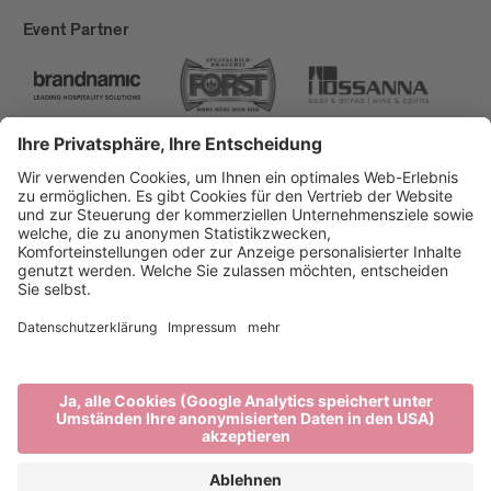
Event Partner
Brixen Tourismus
Privacy
Impressum
Förderungen
Sitemap
Barrierefreiheitserklärung
Cookie-Einstellungen
produced by