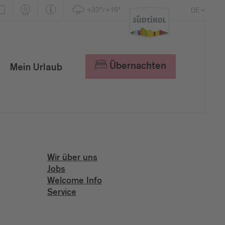
+33°/+16°
DE
EN
IT
Übernachten
Mein Urlaub
Wir über uns
Jobs
Welcome Info
Service