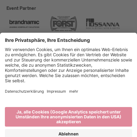
Event Partner
Brixen Tourismus
Privacy
Impressum
Förderungen
Sitemap
Barrierefreiheitserklärung
Cookie-Einstellungen
produced by