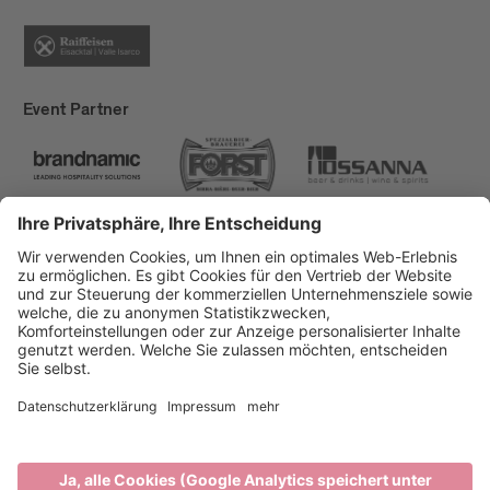
Event Partner
Brixen Tourismus
Privacy
Impressum
Förderungen
Sitemap
Barrierefreiheitserklärung
Cookie-Einstellungen
produced by