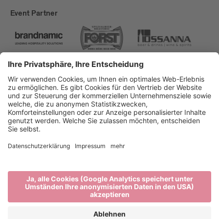
Event Partner
Brixen Tourismus
Privacy
Impressum
Förderungen
Sitemap
Barrierefreiheitserklärung
Cookie-Einstellungen
produced by