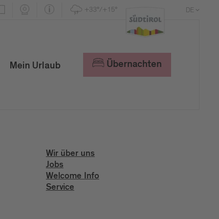
+33°/+15°
DE
EN
IT
Übernachten
Mein Urlaub
Wir über uns
Jobs
Welcome Info
Service