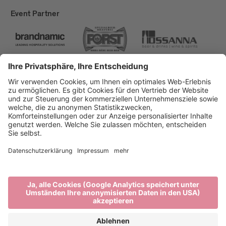
Event Partner
Brixen Tourismus
Privacy
Impressum
Förderungen
Sitemap
Barrierefreiheitserklärung
Cookie-Einstellungen
produced by