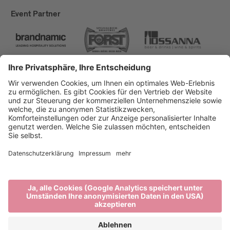
Event Partner
Brixen Tourismus
Privacy
Impressum
Förderungen
Sitemap
Barrierefreiheitserklärung
Cookie-Einstellungen
produced by