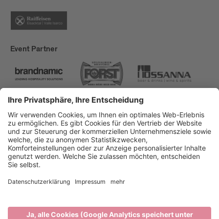
Event Partner
Brixen Tourismus
Privacy
Impressum
Förderungen
Sitemap
Barrierefreiheitserklärung
Cookie-Einstellungen
produced by