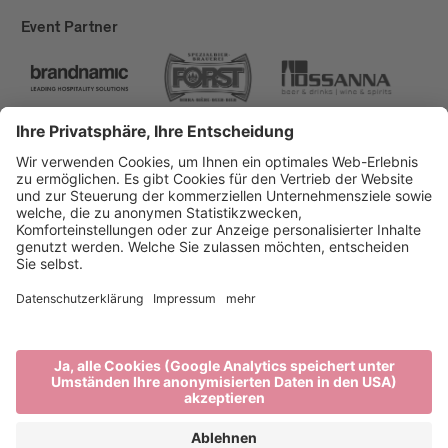
Event Partner
Brixen Tourismus
Privacy
Impressum
Förderungen
Sitemap
Barrierefreiheitserklärung
Cookie-Einstellungen
produced by