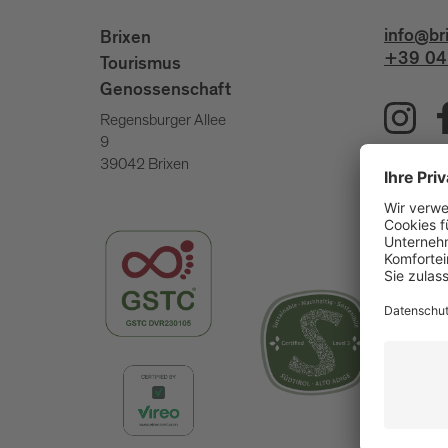
info@br
Brixen
+39 04
Tourismus
Genossenschaft
Regensburger Allee
9
39042 Brixen