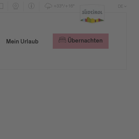
+33°/+16°
DE
EN
IT
Übernachten
Mein Urlaub