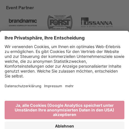
Event Partner
Brixen Tourismus
Privacy
Impressum
Förderungen
Sitemap
Barrierefreiheitserklärung
Cookie-Einstellungen
produced by