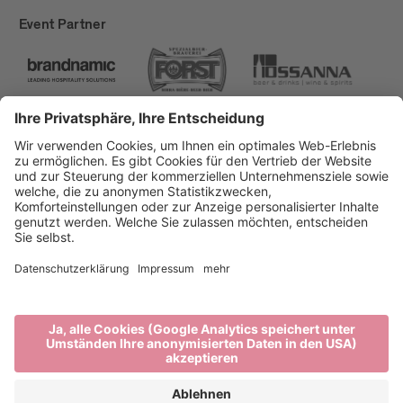
Event Partner
Brixen Tourismus
Privacy
Impressum
Förderungen
Sitemap
Barrierefreiheitserklärung
Cookie-Einstellungen
produced by