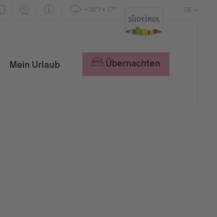
+36°/+17°
DE
EN
IT
Übernachten
Mein Urlaub