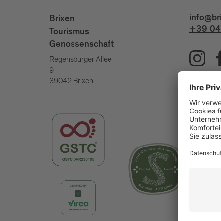
info@br
Brixen
+39 04
Tourismus
Genossenschaft
Regensburger Allee
9
39042 Brixen