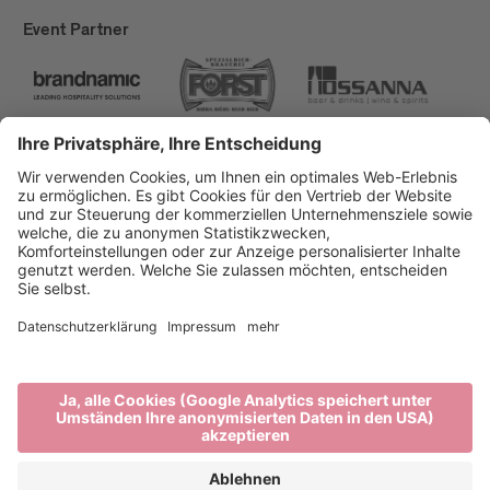
Event Partner
Brixen Tourismus
Privacy
Impressum
Förderungen
Sitemap
Barrierefreiheitserklärung
Cookie-Einstellungen
produced by