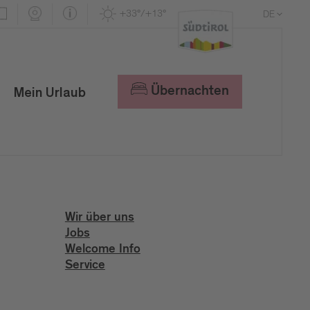
+33°/+13°
DE
EN
IT
Übernachten
Mein Urlaub
Wir über uns
Jobs
Welcome Info
Service