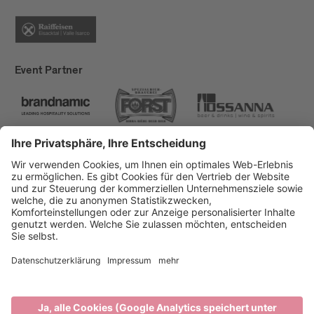
Event Partner
Brixen Tourismus
Privacy
Impressum
Förderungen
Sitemap
Barrierefreiheitserklärung
Cookie-Einstellungen
produced by