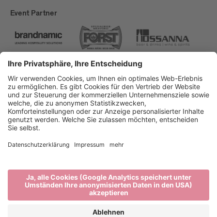
Event Partner
Brixen Tourismus
Privacy
Impressum
Förderungen
Sitemap
Barrierefreiheitserklärung
Cookie-Einstellungen
produced by