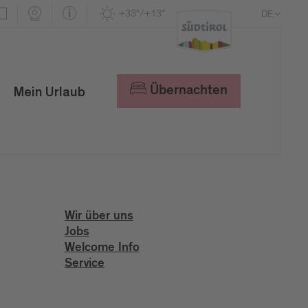
+33°/+13°
DE
EN
IT
Übernachten
Mein Urlaub
Wir über uns
Jobs
Welcome Info
Service