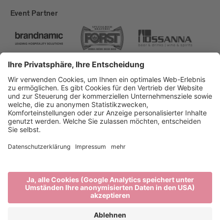
Event Partner
Brixen Tourismus
Privacy
Impressum
Förderungen
Sitemap
Barrierefreiheitserklärung
Cookie-Einstellungen
produced by