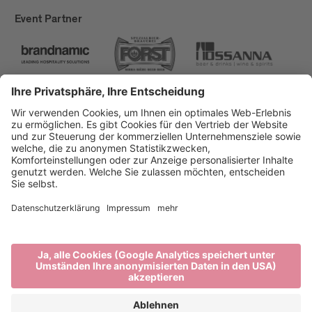
Event Partner
Brixen Tourismus
Privacy
Impressum
Förderungen
Sitemap
Barrierefreiheitserklärung
Cookie-Einstellungen
produced by