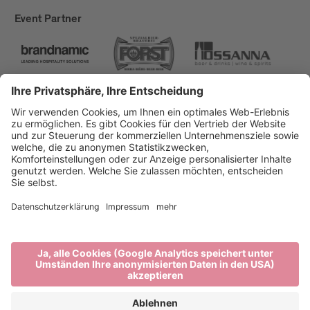
Event Partner
Brixen Tourismus
Privacy
Impressum
Förderungen
Sitemap
Barrierefreiheitserklärung
Cookie-Einstellungen
produced by