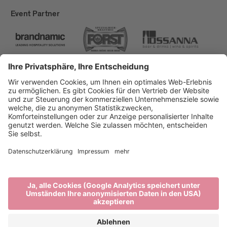
Event Partner
Brixen Tourismus
Privacy
Impressum
Förderungen
Sitemap
Barrierefreiheitserklärung
Cookie-Einstellungen
produced by