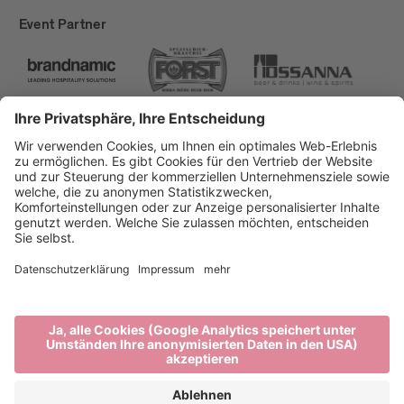
Event Partner
Brixen Tourismus
Privacy
Impressum
Förderungen
Sitemap
Barrierefreiheitserklärung
Cookie-Einstellungen
produced by