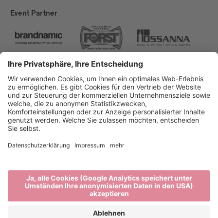
Event Partner
Brixen Tourismus
Privacy
Impressum
Förderungen
Sitemap
Barrierefreiheitserklärung
Cookie-Einstellungen
produced by