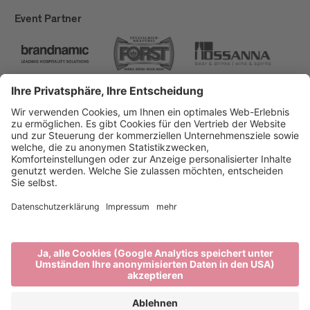
Event Partner
Brixen Tourismus
Privacy
Impressum
Förderungen
Sitemap
Barrierefreiheitserklärung
Cookie-Einstellungen
produced by