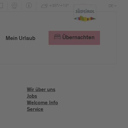
+35°/+13°
DE
EN
IT
Übernachten
Mein Urlaub
Wir über uns
Jobs
Welcome Info
Service