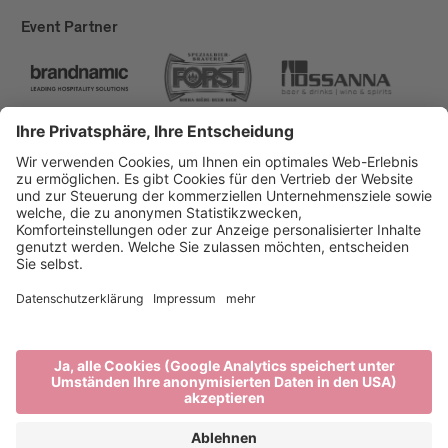
Event Partner
Brixen Tourismus
Privacy
Impressum
Förderungen
Sitemap
Barrierefreiheitserklärung
Cookie-Einstellungen
produced by