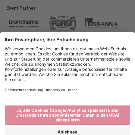
Event Partner
Brixen Tourismus
Privacy
Impressum
Förderungen
Sitemap
Barrierefreiheitserklärung
Cookie-Einstellungen
produced by