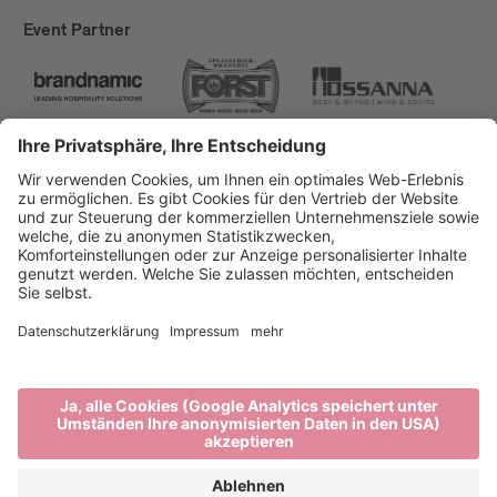
Event Partner
Brixen Tourismus
Privacy
Impressum
Förderungen
Sitemap
Barrierefreiheitserklärung
Cookie-Einstellungen
produced by