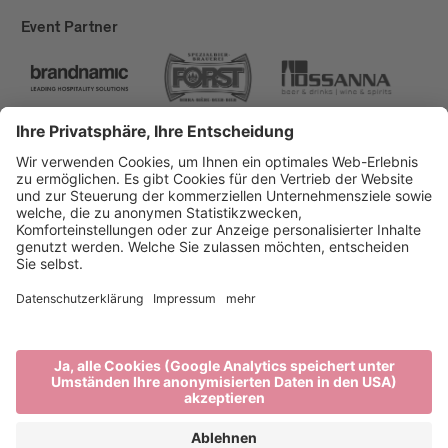
Event Partner
Brixen Tourismus
Privacy
Impressum
Förderungen
Sitemap
Barrierefreiheitserklärung
Cookie-Einstellungen
produced by