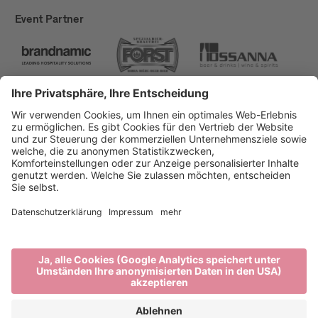
Event Partner
Brixen Tourismus
Privacy
Impressum
Förderungen
Sitemap
Barrierefreiheitserklärung
Cookie-Einstellungen
produced by