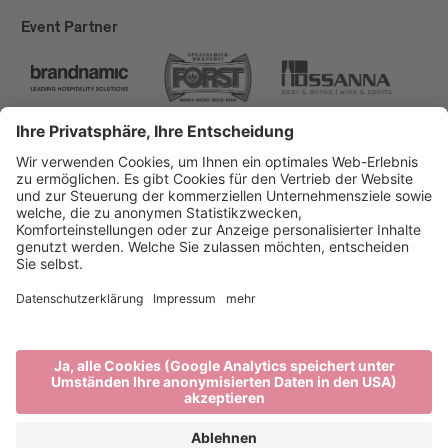
Event Partner
Brixen Tourismus
Privacy
Impressum
Förderungen
Sitemap
Barrierefreiheitserklärung
Cookie-Einstellungen
produced by