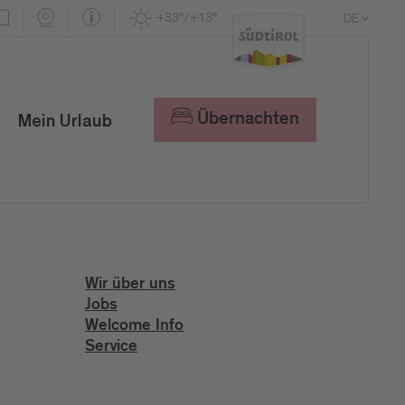
+33°/+13°
DE
EN
IT
Übernachten
Mein Urlaub
Wir über uns
Jobs
Welcome Info
Service