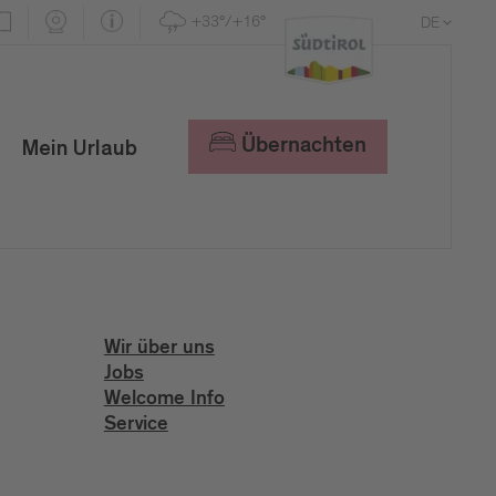
+33°/+16°
DE
EN
IT
Übernachten
Mein Urlaub
Wir über uns
Jobs
Welcome Info
Service