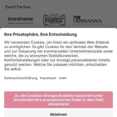
Event Partner
Brixen Tourismus
Privacy
Impressum
Förderungen
Sitemap
Barrierefreiheitserklärung
Cookie-Einstellungen
produced by