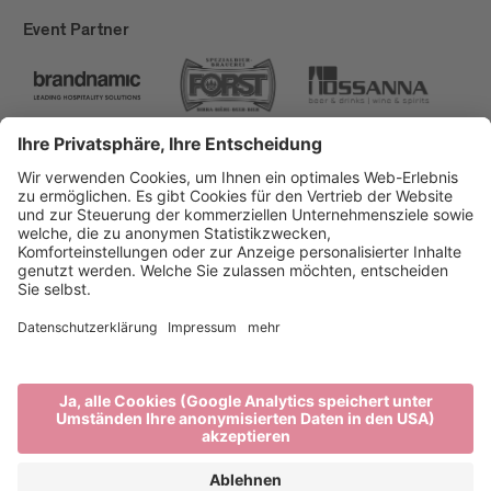
Event Partner
Brixen Tourismus
Privacy
Impressum
Förderungen
Sitemap
Barrierefreiheitserklärung
Cookie-Einstellungen
produced by