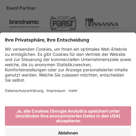
Event Partner
Brixen Tourismus
Privacy
Impressum
Förderungen
Sitemap
Barrierefreiheitserklärung
Cookie-Einstellungen
produced by