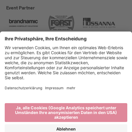
Event Partner
Brixen Tourismus
Privacy
Impressum
Förderungen
Sitemap
Barrierefreiheitserklärung
Cookie-Einstellungen
produced by