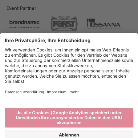
Event Partner
Brixen Tourismus
Privacy
Impressum
Förderungen
Sitemap
Barrierefreiheitserklärung
Cookie-Einstellungen
produced by