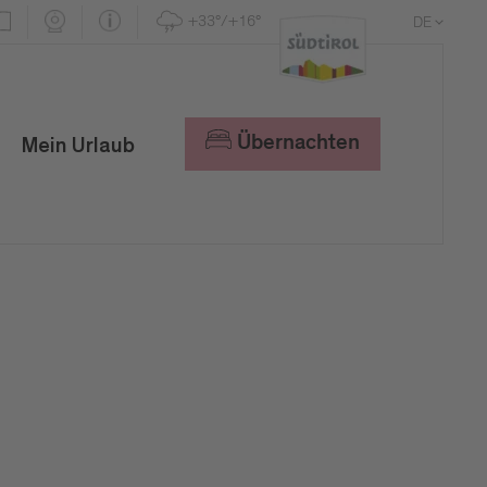
+33°/+16°
DE
EN
IT
Übernachten
Mein Urlaub