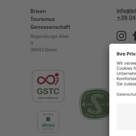
info@br
Brixen
+39 04
Tourismus
Genossenschaft
Regensburger Allee
9
39042 Brixen