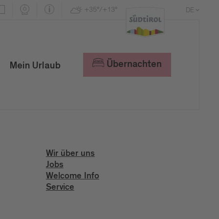
+35°/+13°
DE
EN
IT
Übernachten
Mein Urlaub
Wir über uns
Jobs
Welcome Info
Service