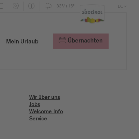
+33°/+16°
DE
EN
IT
Übernachten
Mein Urlaub
Wir über uns
Jobs
Welcome Info
Service