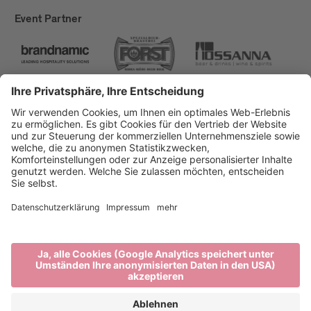
Event Partner
Brixen Tourismus
Privacy
Impressum
Förderungen
Sitemap
Barrierefreiheitserklärung
Cookie-Einstellungen
produced by