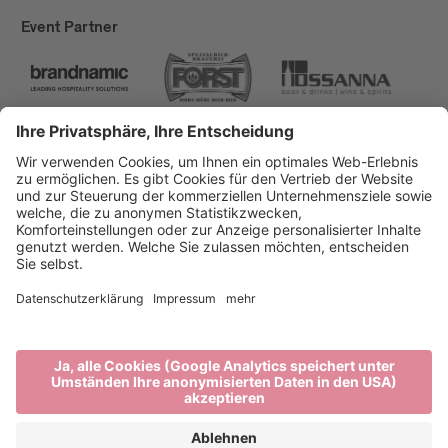
Event Partner
Brixen Tourismus
Privacy
Impressum
Förderungen
Sitemap
Barrierefreiheitserklärung
Cookie-Einstellungen
produced by